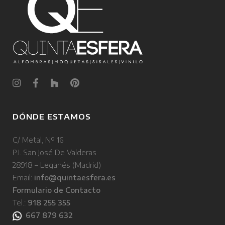
DÓNDE ESTAMOS
C/ Metal, Nº 16
P.I. San José De Valderas
28918 – Leganés (Madrid)
Email:
info@quintaesfera.es
Formulario de Contacto
Tel.:
918 255 355
667 879 632