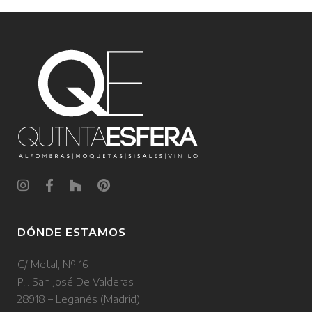
DÓNDE ESTAMOS
C/ Metal, Nº 16
P.I. San José De Valderas
28918 – Leganés (Madrid)