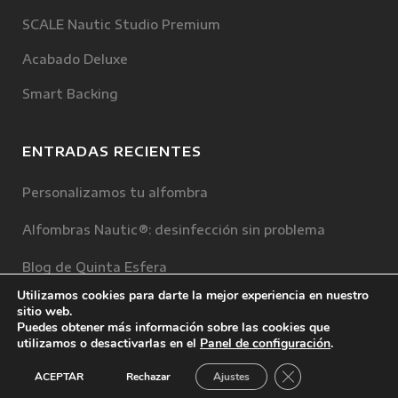
SCALE Nautic Studio Premium
Acabado Deluxe
Smart Backing
ENTRADAS RECIENTES
Personalizamos tu alfombra
Alfombras Nautic®: desinfección sin problema
Blog de Quinta Esfera
Utilizamos cookies para darte la mejor experiencia en nuestro
sitio web.
Puedes obtener más información sobre las cookies que
utilizamos o desactivarlas en el
Panel de configuración
.
Cerrar el banner d
© Copyright Quinta Esfera ·
Aviso legal
·
Política de
ACEPTAR
Rechazar
Ajustes
privacidad
·
Política de cookies
· Diseñado por
Mediadatos