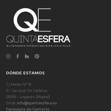
DÓNDE ESTAMOS
C/ Metal, Nº 16
P.I. San José De Valderas
28918 – Leganés (Madrid)
Email:
info@quintaesfera.es
Formulario de Contacto